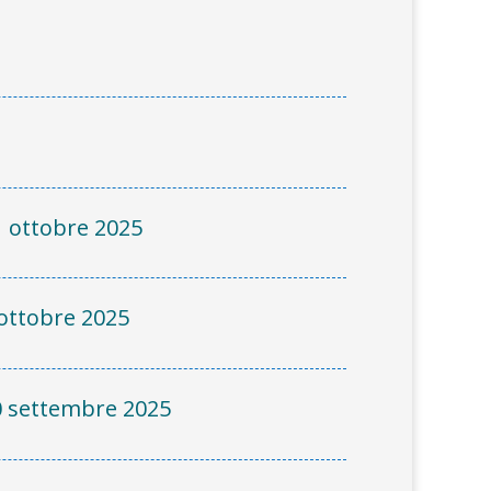
1 ottobre 2025
 ottobre 2025
0 settembre 2025