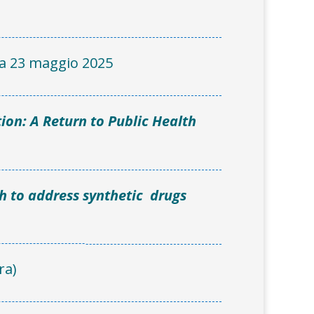
ra 23 maggio 2025
ion: A Return to Public Health
 to address synthetic drugs
ra)