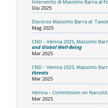
Intervento di Massimo Barra al F
Giu 2025
Discorso Massimo Barra al Tavolo
Mag 2025
CND – Vienna 2025, Massimo Barra
and Global Well-Being
Mar 2025
CND – Vienna 2025, Massimo Barra
threats
Mar 2025
Vienna – Commission on Narcotic
Mar 2025