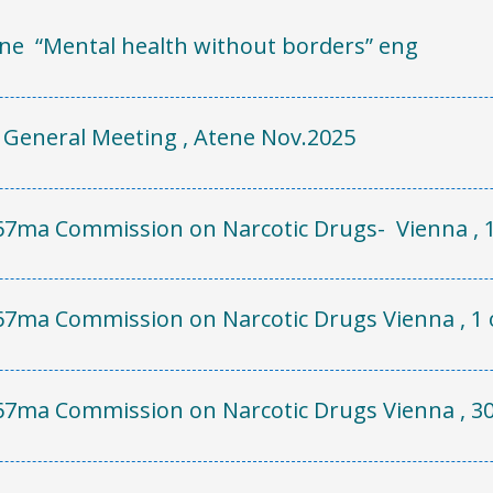
one “Mental health without borders” eng
General Meeting , Atene Nov.2025
 67ma Commission on Narcotic Drugs- Vienna , 
 67ma Commission on Narcotic Drugs Vienna , 1
a 67ma Commission on Narcotic Drugs Vienna , 3